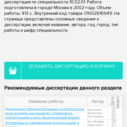
диссертация по специальности 10.02.01. Работа
подготовлена в городе Москва в 2002 году. Объем
работы: 413 с.. Внутренний код товара: 01002616949. На
странице представлены основные сведения о
диссертации, включая название, автора, год, город, тип
работы и шифр специальности.
ДОБАВИТЬ ДИССЕРТАЦИЮ В КОРЗИНУ
Рекомендуемые диссертации данного раздела
ы
Д
а
т
а
з
а
щ
и
т
Название работы
Автор
Диалектные произносительные особенности в
1999
Кузнецова,
речи младших школьников г. Ульяновска :
Валентина
Викторовна
Описательный и эксп.-фонетический анализ
2016
Эль-Мсафер
Исламизмы в современном русском языке и
Хадун Арян