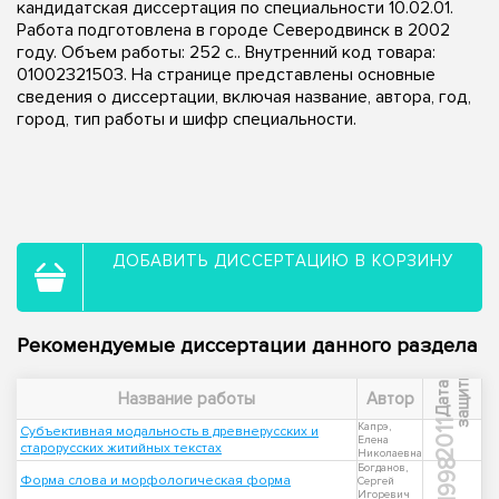
кандидатская диссертация по специальности 10.02.01.
Работа подготовлена в городе Северодвинск в 2002
году. Объем работы: 252 с.. Внутренний код товара:
01002321503. На странице представлены основные
сведения о диссертации, включая название, автора, год,
город, тип работы и шифр специальности.
ДОБАВИТЬ ДИССЕРТАЦИЮ В КОРЗИНУ
Рекомендуемые диссертации данного раздела
ы
Д
а
т
а
з
а
щ
и
т
Название работы
Автор
2011
Капрэ,
Субъективная модальность в древнерусских и
Елена
старорусских житийных текстах
Николаевна
1998
Богданов,
Форма слова и морфологическая форма
Сергей
Игоревич