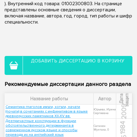
). Внутренний код товара: 01002300803. На странице
представлены основные сведения о диссертации,
включая название, автора, год, город, тип работы и шифр
специальности.
ДОБАВИТЬ ДИССЕРТАЦИЮ В КОРЗИНУ
Рекомендуемые диссертации данного раздела
ы
Д
а
т
а
з
а
щ
и
т
Название работы
Автор
2009
Семантика глаголов имъти, хотъти, начати
Юрьева, Ирина
(почати) в сочетаниях с инфинитивом в языке
Сергеевна
древнерусских памятников XII-XV вв.
Деепричастные конструкции в функции
1984
обстоятельственного детерминанта в
Салихен
современном русском языке и способы
Мунтаха, 0
перевода их на английский язык