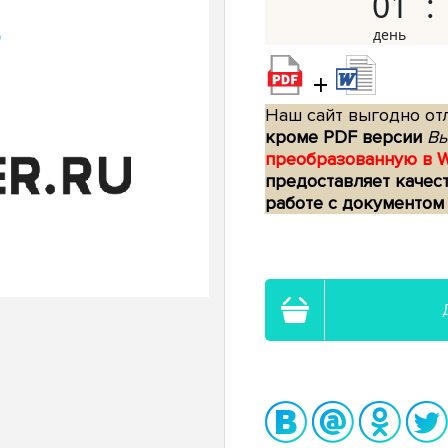
01
+
Наш сайт выгодно отл
кроме PDF версии
Вы
преобразованную в 
предоставляет качес
работе с документом