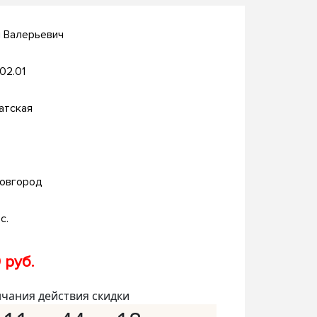
й Валерьевич
.02.01
атская
овгород
с.
 руб.
нчания действия скидки