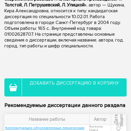
Толстой, Л. Петрушевский, Л. Улицкой
», автор — Щукина,
Кира Александровна, относится к типу: кандидатская
диссертация по специальности 10.02.01. Работа
подготовлена в городе Санкт-Петербург в 2004 году.
Объем работы: 165 с.. Внутренний код товара:
01002628707. На странице представлены основные
сведения о диссертации, включая название, автора, год,
город, тип работы и шифр специальности.
ДОБАВИТЬ ДИССЕРТАЦИЮ В КОРЗИНУ
Рекомендуемые диссертации данного раздела
ы
Д
а
т
а
з
а
щ
и
т
Название работы
Автор
2005
Коняхина,
Контекстуально обусловленные лексические
Олеся