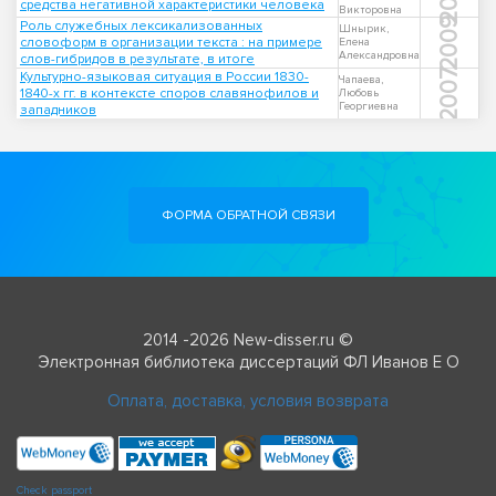
средства негативной характеристики человека
Викторовна
2009
Роль служебных лексикализованных
Шнырик,
словоформ в организации текста : на примере
Елена
Александровна
слов-гибридов в результате, в итоге
2007
Культурно-языковая ситуация в России 1830-
Чапаева,
1840-х гг. в контексте споров славянофилов и
Любовь
Георгиевна
западников
ФОРМА ОБРАТНОЙ СВЯЗИ
2014 -2026 New-disser.ru ©
Электронная библиотека диссертаций ФЛ Иванов Е О
Оплата, доставка, условия возврата
Check passport