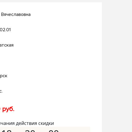
 Вячеславовна
.02.01
атская
рск
с.
 руб.
нчания действия скидки