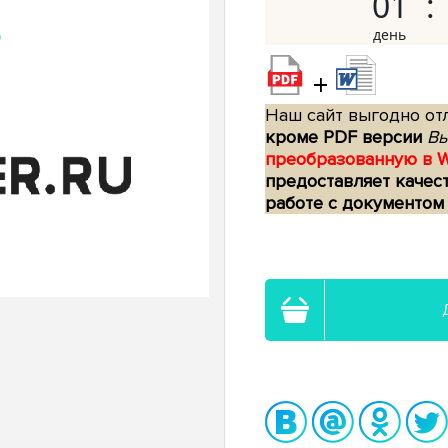
01
+
Наш сайт выгодно отл
кроме PDF версии
Вы
преобразованную в 
предоставляет качес
работе с документом