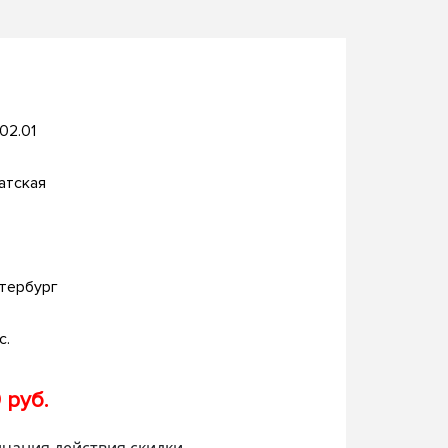
.02.01
атская
тербург
с.
 руб.