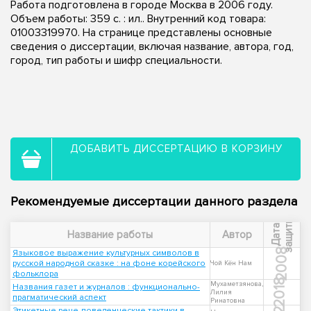
Работа подготовлена в городе Москва в 2006 году.
Объем работы: 359 с. : ил.. Внутренний код товара:
01003319970. На странице представлены основные
сведения о диссертации, включая название, автора, год,
город, тип работы и шифр специальности.
ДОБАВИТЬ ДИССЕРТАЦИЮ В КОРЗИНУ
Рекомендуемые диссертации данного раздела
ы
Д
а
т
а
з
а
щ
и
т
Название работы
Автор
2008
Языковое выражение культурных символов в
русской народной сказке : на фоне корейского
Чой Кён Нам
фольклора
2018
Мухаметзянова,
Названия газет и журналов : функционально-
Лилия
прагматический аспект
Ринатовна
Этикетные рече-поведенческие тактики в