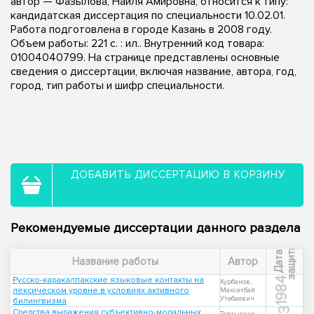
автор — Фазылова, Наиля Амировна, относится к типу:
кандидатская диссертация по специальности 10.02.01.
Работа подготовлена в городе Казань в 2008 году.
Объем работы: 221 с. : ил.. Внутренний код товара:
01004040799. На странице представлены основные
сведения о диссертации, включая название, автора, год,
город, тип работы и шифр специальности.
ДОБАВИТЬ ДИССЕРТАЦИЮ В КОРЗИНУ
Рекомендуемые диссертации данного раздела
ы
Д
а
т
а
з
а
щ
и
т
Название работы
Автор
Русско-каракалпакские языковые контакты на
1984
Курбанов,
лексическом уровне в условиях активного
Махсетбай
Утебаевич
билингвизма
Средства выражения субъективно-модальных