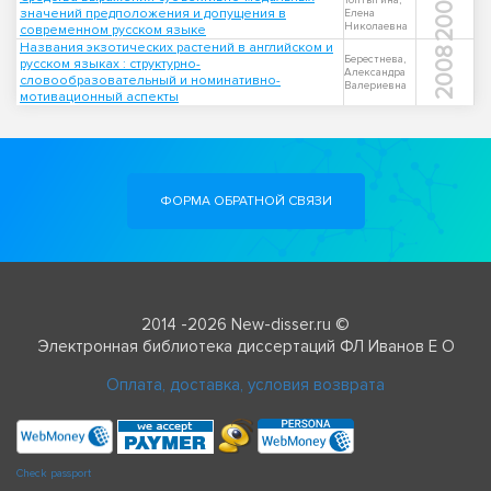
2003
Топтыгина,
значений предположения и допущения в
Елена
Николаевна
современном русском языке
Названия экзотических растений в английском и
2008
Берестнева,
русском языках : структурно-
Александра
словообразовательный и номинативно-
Валериевна
мотивационный аспекты
ФОРМА ОБРАТНОЙ СВЯЗИ
2014 -2026 New-disser.ru ©
Электронная библиотека диссертаций ФЛ Иванов Е О
Оплата, доставка, условия возврата
Check passport