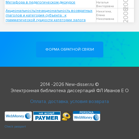
2007
Метафора в педагогическом дискурсе
Наталья
Викторовна
2008
Акциональность/неакциональность возвратных
Никитина,
глаголов и категория субъекта : к
Елена
Николаевна
грамматической сущности категории залога
ФОРМА ОБРАТНОЙ СВЯЗИ
2014 -2026 New-disser.ru ©
Электронная библиотека диссертаций ФЛ Иванов Е О
Оплата, доставка, условия возврата
Check passport