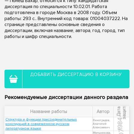
— Гюнеш Бахар, относится к типу: кандидатская
диссертация по специальности 10.02.01. Работа
подготовлена в городе Москва в 2008 году. Объем
работы: 293 с.. Внутренний код товара: 01004037222. На
странице представлены основные сведения о
диссертации, включая название, автора, год, город, тип
работы и шифр специальности.
ДОБАВИТЬ ДИССЕРТАЦИЮ В КОРЗИНУ
Рекомендуемые диссертации данного раздела
ы
Д
а
т
а
з
а
щ
и
т
Название работы
Автор
Структура и функции присоединительных
1984
Виноградов,
конструкций в современном русском
Анатолий
Алексеевич
литературном языке
Мельникова,