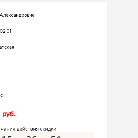
 Александровна
.02.01
атская
с.
 руб.
нчания действия скидки