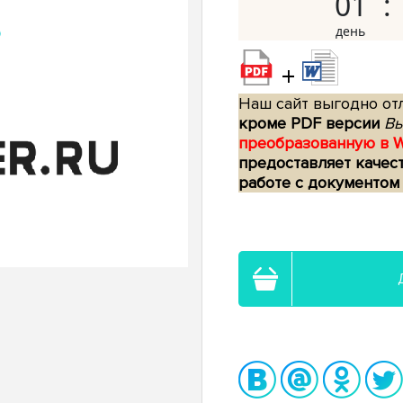
01
+
Наш сайт выгодно отл
кроме PDF версии
Вы
преобразованную в 
предоставляет качес
работе с документом