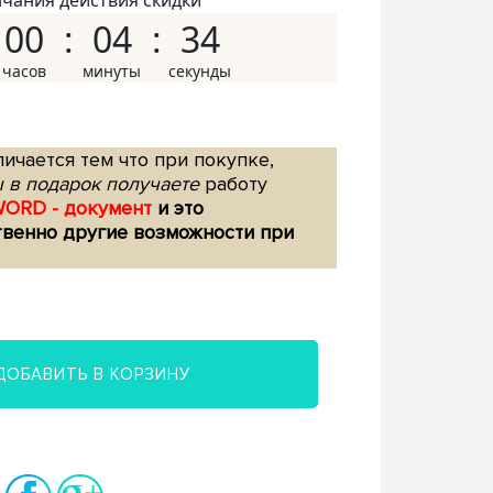
нчания действия скидки
00
04
33
ичается тем что при покупке,
 в подарок получаете
работу
WORD - документ
и это
твенно другие возможности при
ДОБАВИТЬ В КОРЗИНУ