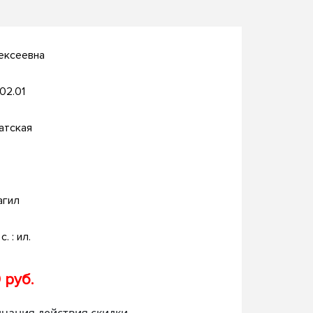
ексеевна
.02.01
атская
агил
с. : ил.
 руб.