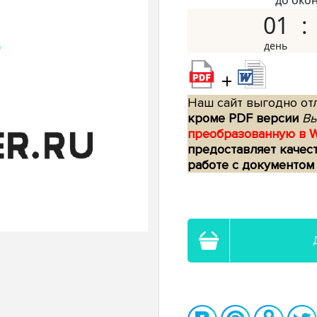
до око
01
+
Наш сайт выгодно отл
кроме PDF версии
Вы
преобразованную в 
предоставляет качес
работе с документом