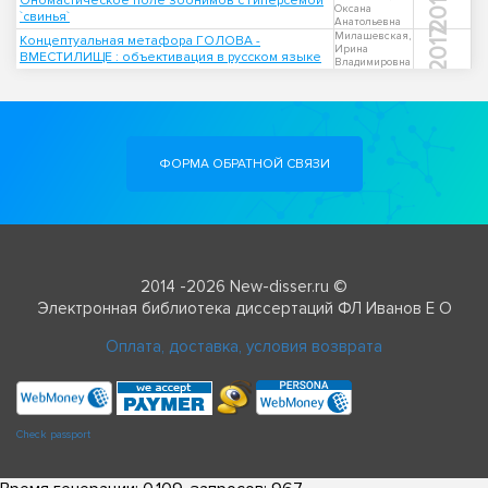
2018
Ономастическое поле зоонимов с гиперсемой
Оксана
`свинья`
Анатольевна
2017
Милашевская,
Концептуальная метафора ГОЛОВА -
Ирина
ВМЕСТИЛИЩЕ : объективация в русском языке
Владимировна
ФОРМА ОБРАТНОЙ СВЯЗИ
2014 -2026 New-disser.ru ©
Электронная библиотека диссертаций ФЛ Иванов Е О
Оплата, доставка, условия возврата
Check passport