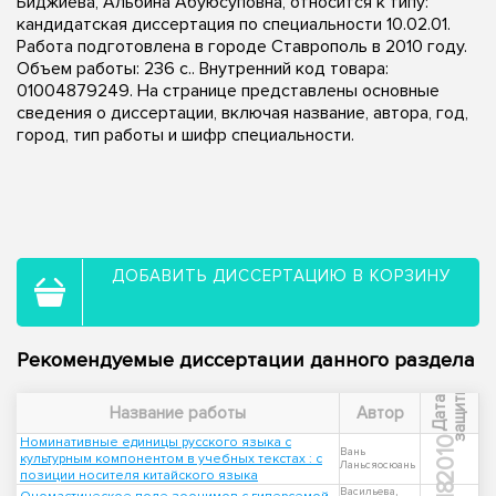
Биджиева, Альбина Абуюсуповна, относится к типу:
кандидатская диссертация по специальности 10.02.01.
Работа подготовлена в городе Ставрополь в 2010 году.
Объем работы: 236 с.. Внутренний код товара:
01004879249. На странице представлены основные
сведения о диссертации, включая название, автора, год,
город, тип работы и шифр специальности.
ДОБАВИТЬ ДИССЕРТАЦИЮ В КОРЗИНУ
Рекомендуемые диссертации данного раздела
ы
Д
а
т
а
з
а
щ
и
т
Название работы
Автор
Номинативные единицы русского языка с
2010
Вань
культурным компонентом в учебных текстах : с
Ланьсяосюань
позиции носителя китайского языка
Васильева,