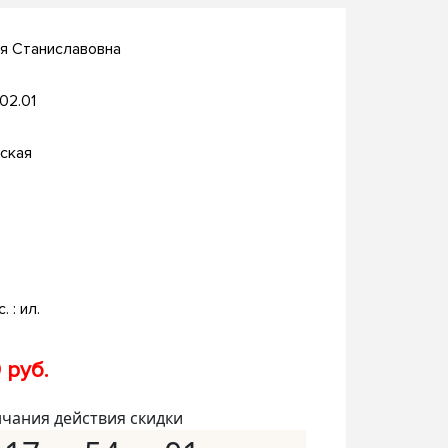
я Станиславовна
.02.01
ская
. : ил.
 руб.
нчания действия скидки