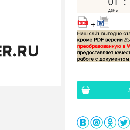
01
+
Наш сайт выгодно отл
кроме PDF версии
Вы
преобразованную в 
предоставляет качес
работе с документом