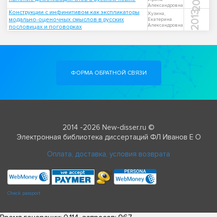
Александровна
Конструкции с инфинитивом как экспликаторы
2013
Хузина,
модально-оценочных смыслов в русских
Екатерина
Александровна
пословицах и поговорках
ФОРМА ОБРАТНОЙ СВЯЗИ
2014 -2026 New-disser.ru ©
Электронная библиотека диссертаций ФЛ Иванов Е О
Оплата, доставка, условия возврата
Check passport