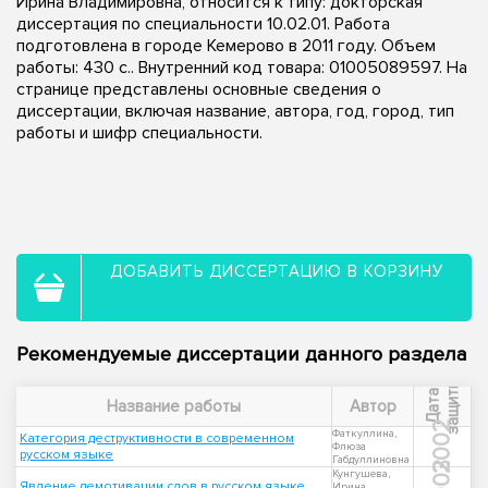
Ирина Владимировна, относится к типу: докторская
диссертация по специальности 10.02.01. Работа
подготовлена в городе Кемерово в 2011 году. Объем
работы: 430 с.. Внутренний код товара: 01005089597. На
странице представлены основные сведения о
диссертации, включая название, автора, год, город, тип
работы и шифр специальности.
ДОБАВИТЬ ДИССЕРТАЦИЮ В КОРЗИНУ
Рекомендуемые диссертации данного раздела
ы
Д
а
т
а
з
а
щ
и
т
Название работы
Автор
2002
Фаткуллина,
Категория деструктивности в современном
Флюза
русском языке
Габдуллиновна
2003
Кунгушева,
Явление демотивации слов в русском языке
Ирина