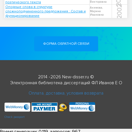
поэтического текста
Викторовна
2002
Опорные слова в структуре
Акимова,
сложноподчиненного предложения : Состав и
Марина
Ивановна
функционирование
ФОРМА ОБРАТНОЙ СВЯЗИ
2014 -2026 New-disser.ru ©
Электронная библиотека диссертаций ФЛ Иванов Е О
Оплата, доставка, условия возврата
Check passport
Время генерации: 0.119, запросов: 967