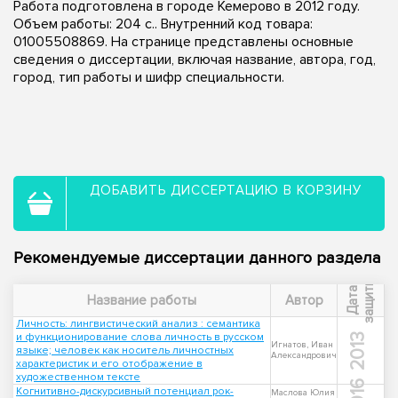
Работа подготовлена в городе Кемерово в 2012 году.
Объем работы: 204 с.. Внутренний код товара:
01005508869. На странице представлены основные
сведения о диссертации, включая название, автора, год,
город, тип работы и шифр специальности.
ДОБАВИТЬ ДИССЕРТАЦИЮ В КОРЗИНУ
Рекомендуемые диссертации данного раздела
ы
Д
а
т
а
з
а
щ
и
т
Название работы
Автор
Личность: лингвистический анализ : семантика
и функционирование слова личность в русском
2013
Игнатов, Иван
языке; человек как носитель личностных
Александрович
характеристик и его отображение в
художественном тексте
2016
Когнитивно-дискурсивный потенциал рок-
Маслова Юлия