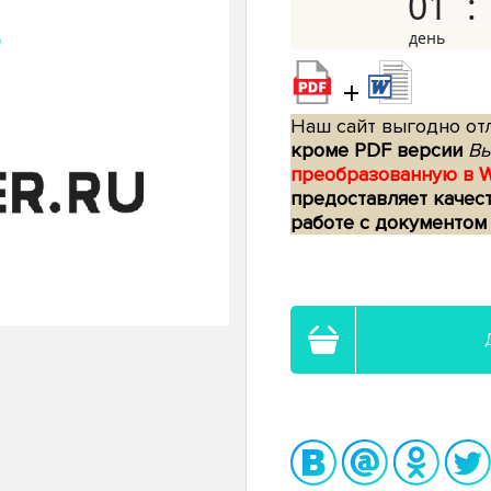
01
+
Наш сайт выгодно отл
кроме PDF версии
Вы
преобразованную в 
предоставляет качес
работе с документом