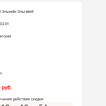
б Эльзейн Эльтайеб
.02.01
атская
с.
 руб.
нчания действия скидки