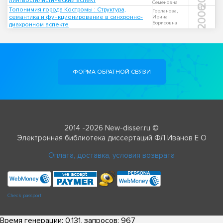
лингвостилистический аспект
Семеновна
2006
Топонимия города Костромы : Структура,
Горланова,
семантика и функционирование в синхронно-
Ирина
Борисовна
диахронном аспекте
ФОРМА ОБРАТНОЙ СВЯЗИ
2014 -2026 New-disser.ru ©
Электронная библиотека диссертаций ФЛ Иванов Е О
Оплата, доставка, условия возврата
Check passport
Время генерации: 0.131, запросов: 967