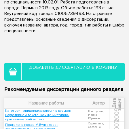
по специальности 10.02.01. Работа подготовлена в
городе Пермь в 2013 году. Объем работы: 193 с. : ил..
Внутренний код товара: 01006739493. На странице
представлены основные сведения о диссертации,
включая название, автора, год, город, тип работы и шифр
специальности.
ДОБАВИТЬ ДИССЕРТАЦИЮ В КОРЗИНУ
Рекомендуемые диссертации данного раздела
ы
Д
а
т
а
з
а
щ
и
т
Название работы
Автор
2009
Категория эвиденциальности в русском
Шестухина,
нарративном тексте: коммуникативно-
Ирина
Юрьевна
прагматический аспект
2007
Сермягина,
Подтекст в прозе М.Булгакова :
Светлана