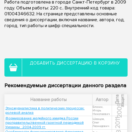
Работа подготовлена в городе Санкт-Петербург в 2009
году. Объем работы: 220 с.. Внутренний код товара:
01004346632. На странице представлены основные
сведения о диссертации, включая название, автора, год,
город, тип работы и шифр специальности.
ДОБАВИТЬ ДИССЕРТАЦИЮ В КОРЗИНУ
Рекомендуемые диссертации данного раздела
ы
Д
а
т
а
з
а
щ
и
т
Название работы
Автор
2009
Блохин,
Этножурналистика в политических процессах:
Игорь
ролевой анализ
Николаевич
Формирование медийного имиджа России
2011
Шевцов,
проправительственной газетной периодикой
Олег
Леонидович
Украины : 2004-2009 гг.
Особенности функционирования феномена