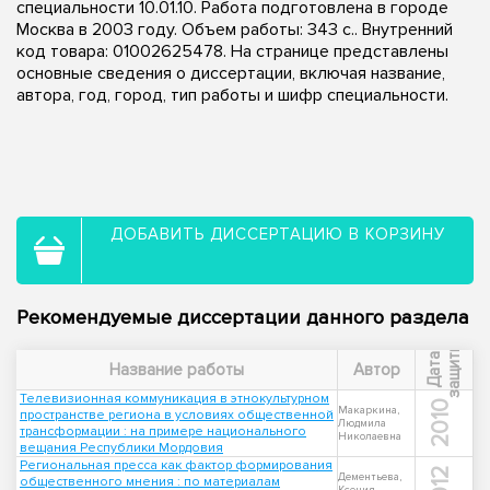
специальности 10.01.10. Работа подготовлена в городе
Москва в 2003 году. Объем работы: 343 с.. Внутренний
код товара: 01002625478. На странице представлены
основные сведения о диссертации, включая название,
автора, год, город, тип работы и шифр специальности.
ДОБАВИТЬ ДИССЕРТАЦИЮ В КОРЗИНУ
Рекомендуемые диссертации данного раздела
ы
Д
а
т
а
з
а
щ
и
т
Название работы
Автор
Телевизионная коммуникация в этнокультурном
2010
Макаркина,
пространстве региона в условиях общественной
Людмила
трансформации : на примере национального
Николаевна
вещания Республики Мордовия
Региональная пресса как фактор формирования
2012
Дементьева,
общественного мнения : по материалам