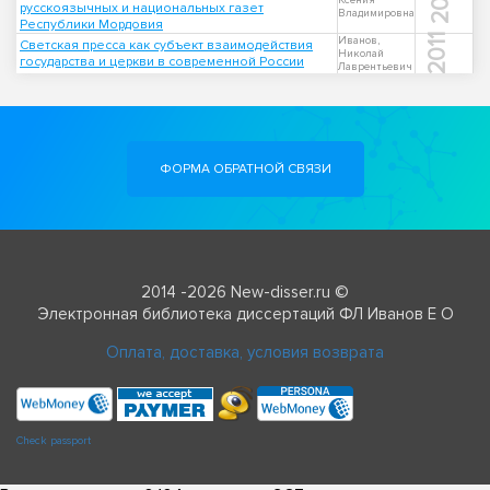
Ксения
русскоязычных и национальных газет
Владимировна
Республики Мордовия
2011
Иванов,
Светская пресса как субъект взаимодействия
Николай
государства и церкви в современной России
Лаврентьевич
ФОРМА ОБРАТНОЙ СВЯЗИ
2014 -2026 New-disser.ru ©
Электронная библиотека диссертаций ФЛ Иванов Е О
Оплата, доставка, условия возврата
Check passport