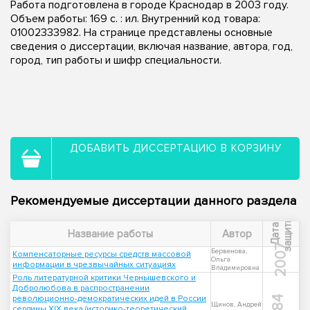
Работа подготовлена в городе Краснодар в 2003 году.
Объем работы: 169 с. : ил. Внутренний код товара:
01002333982. На странице представлены основные
сведения о диссертации, включая название, автора, год,
город, тип работы и шифр специальности.
ДОБАВИТЬ ДИССЕРТАЦИЮ В КОРЗИНУ
Рекомендуемые диссертации данного раздела
ы
Д
а
т
а
з
а
щ
и
т
Название работы
Автор
2007
Бервенова,
Компенсаторные ресурсы средств массовой
Ольга
информации в чрезвычайных ситуациях
Владимировна
Роль литературной критики Чернышевского и
Добролюбова в распространении
революционно-демократических идей в России
1984
Щинов, Андрей
сердины XIX века (историко-теоретический