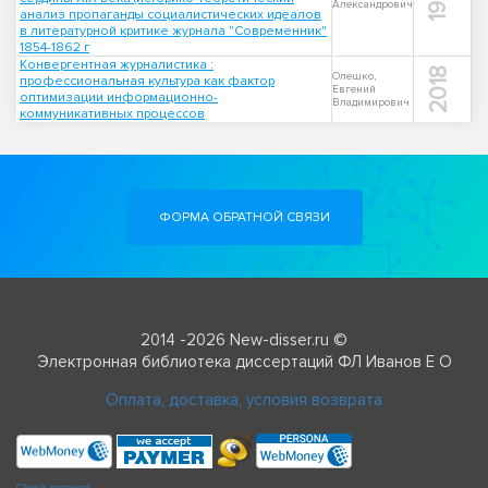
Александрович
анализ пропаганды социалистических идеалов
в литературной критике журнала "Современник"
1854-1862 г
Конвергентная журналистика :
2018
Олешко,
профессиональная культура как фактор
Евгений
оптимизации информационно-
Владимирович
коммуникативных процессов
ФОРМА ОБРАТНОЙ СВЯЗИ
2014 -2026 New-disser.ru ©
Электронная библиотека диссертаций ФЛ Иванов Е О
Оплата, доставка, условия возврата