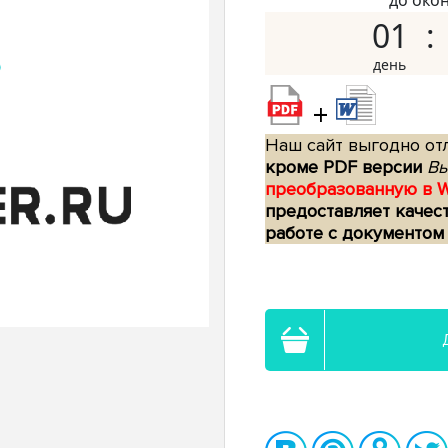
до око
01
+
Наш сайт выгодно отл
кроме PDF версии
Вы
преобразованную в 
предоставляет качес
работе с документом