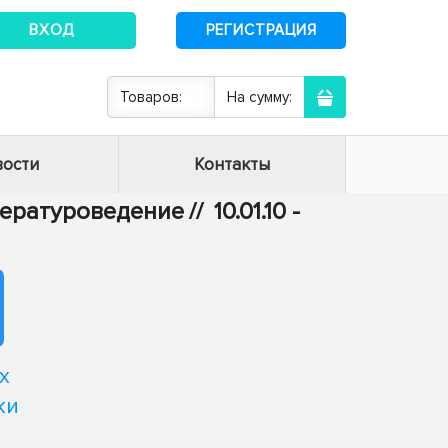
ВХОД
РЕГИСТРАЦИЯ
Товаров:
На сумму:
ости
Контакты
итературоведение
//
10.01.10 -
х
ки