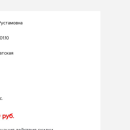
Рустамовна
01.10
атская
с.
 руб.