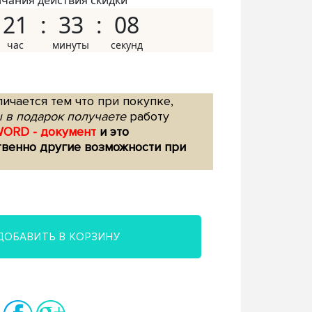
нчания действия скидки
21
33
07
ичается тем что при покупке,
 в подарок получаете
работу
WORD - документ
и это
твенно другие возможности при
ДОБАВИТЬ В КОРЗИНУ