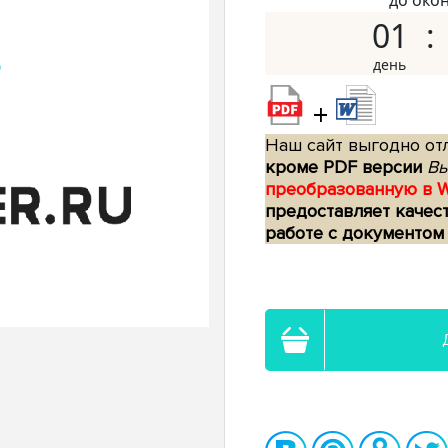
до око
01
+
Наш сайт выгодно отл
кроме PDF версии
Вы
преобразованную в 
предоставляет качес
работе с документом