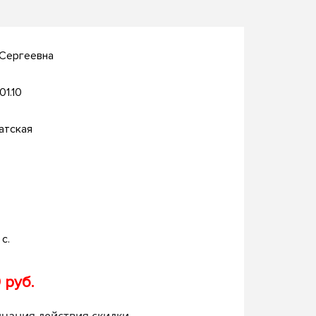
 Сергеевна
01.10
атская
с.
 руб.