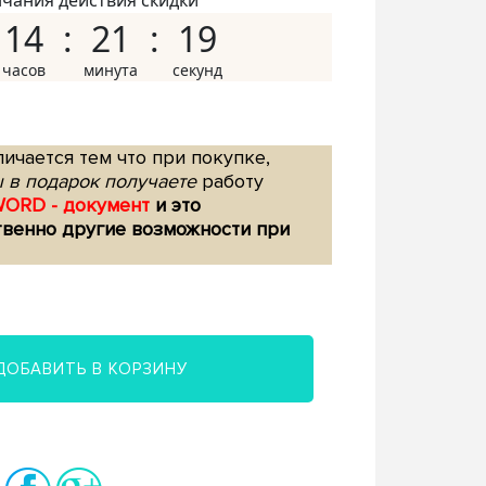
нчания действия скидки
14
21
18
ичается тем что при покупке,
 в подарок получаете
работу
WORD - документ
и это
твенно другие возможности при
ДОБАВИТЬ В КОРЗИНУ