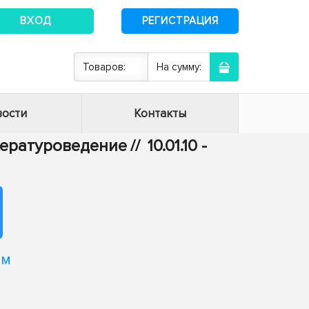
ВХОД
РЕГИСТРАЦИЯ
Товаров:
На сумму:
ости
Контакты
итературоведение
//
10.01.10 -
ом