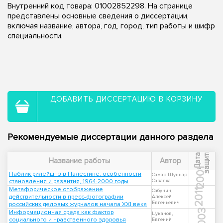
Внутренний код товара: 01002852298. На странице
представлены основные сведения о диссертации,
включая название, автора, год, город, тип работы и шифр
специальности.
ДОБАВИТЬ ДИССЕРТАЦИЮ В КОРЗИНУ
Рекомендуемые диссертации данного раздела
ы
Д
а
т
а
з
а
щ
и
т
Название работы
Автор
2001
Паблик рилейшнз в Палестине: особенности
Самар Шуннар
становления и развития, 1964-2000 годы
Савалха
Метафорическое отображение
2011
Сабунин,
действительности в пресс-фотографии
Алексей
Евгеньевич
российских деловых журналов начала XXI века
2003
Информационная среда как фактор
Цуканов,
социального и нравственного здоровья
Евгений