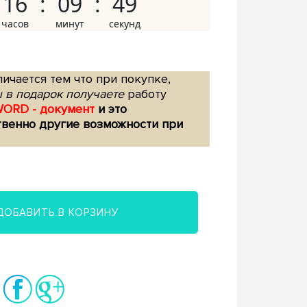
16
09
48
ичается тем что при покупке,
 в подарок получаете
работу
WORD - документ
и это
твенно другие возможности при
ДОБАВИТЬ В КОРЗИНУ