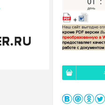
01
+
Наш сайт выгодно отл
кроме PDF версии
Вы
преобразованную в 
предоставляет качес
работе с документом