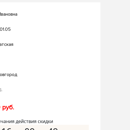
Ивановна
.01.05
атская
овгород
с.
 руб.
нчания действия скидки