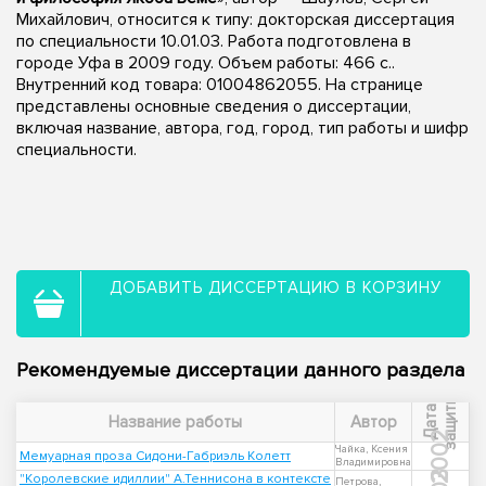
Михайлович, относится к типу: докторская диссертация
по специальности 10.01.03. Работа подготовлена в
городе Уфа в 2009 году. Объем работы: 466 с..
Внутренний код товара: 01004862055. На странице
представлены основные сведения о диссертации,
включая название, автора, год, город, тип работы и шифр
специальности.
ДОБАВИТЬ ДИССЕРТАЦИЮ В КОРЗИНУ
Рекомендуемые диссертации данного раздела
ы
Д
а
т
а
з
а
щ
и
т
Название работы
Автор
2002
Чайка, Ксения
Мемуарная проза Сидони-Габриэль Колетт
Владимировна
"Королевские идиллии" А.Теннисона в контексте
Петрова,