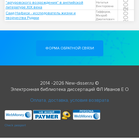
2003
"артуровского возрождения" в английской
Наталья
Викторовна
литературе XIX века
2009
Гаффоров,
Саид Нафиси - исследователь жизни и
Мизроб
творчества Рудаки
Джалилович
ФОРМА ОБРАТНОЙ СВЯЗИ
2014 -2026 New-disser.ru ©
Электронная библиотека диссертаций ФЛ Иванов Е О
Оплата, доставка, условия возврата
Check passport