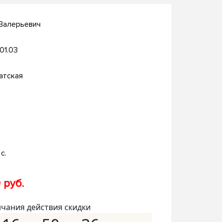
 Валерьевич
.01.03
атская
с.
 руб.
нчания действия скидки