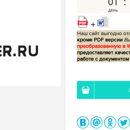
01
+
Наш сайт выгодно отл
кроме PDF версии
Вы
преобразованную в 
предоставляет качес
работе с документом