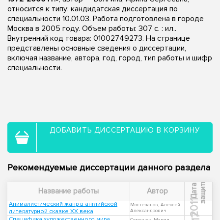
относится к типу: кандидатская диссертация по
специальности 10.01.03. Работа подготовлена в городе
Москва в 2005 году. Объем работы: 307 с. : ил..
Внутренний код товара: 01002749273. На странице
представлены основные сведения о диссертации,
включая название, автора, год, город, тип работы и шифр
специальности.
ДОБАВИТЬ ДИССЕРТАЦИЮ В КОРЗИНУ
Рекомендуемые диссертации данного раздела
ы
Д
а
т
а
з
а
щ
и
т
Название работы
Автор
2011
Анималистический жанр в английской
Мостепанов, Алексей
литературной сказке XX века
Александрович
Специфика художественного мира