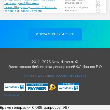
2017
Семенюк, Мария
произведений Ван Аньи
Владимировна
2016
Роман Шодерло де Лакло "Опасные
Абдуллина, Марина
связи" в диалоге искусств
Ринатовна
ФОРМА ОБРАТНОЙ СВЯЗИ
2014 -2026 New-disser.ru ©
Электронная библиотека диссертаций ФЛ Иванов Е О
Оплата, доставка, условия возврата
Check passport
Время генерации: 0.089, запросов: 967