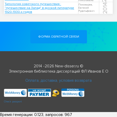
Николаевна
Типология советского путешествия :
2014
Пономарев,
"путешествие на Запад" в русской литературе
Евгений
Рудольфович
1920-1930-х годов
ФОРМА ОБРАТНОЙ СВЯЗИ
2014 -2026 New-disser.ru ©
Электронная библиотека диссертаций ФЛ Иванов Е О
Оплата, доставка, условия возврата
Check passport
Время генерации: 0.123, запросов: 967