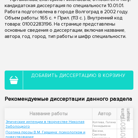
кандидатская диссертация по специальности 10.01.01.
Работа подготовлена в городе Волгоград в 2002 году.
Объем работы: 165 с. + Прил. (113 с. ). Внутренний код
товара: 01002283196. На странице представлены
основные сведения о диссертации, включая название,
автора, год, город, тип работы и шифр специальности.
ДОБАВИТЬ ДИССЕРТАЦИЮ В КОРЗИНУ
Рекомендуемые диссертации данного раздела
ы
Д
а
т
а
з
а
щ
и
т
Название работы
Автор
2011
Эпические интенции в творчестве Николая
Коптева, Галина
Заболоцкого
Геннадьевна
2011
Васина,
Поэтика прозы В.М. Гаршина: психологизм и
Светлана
повествование