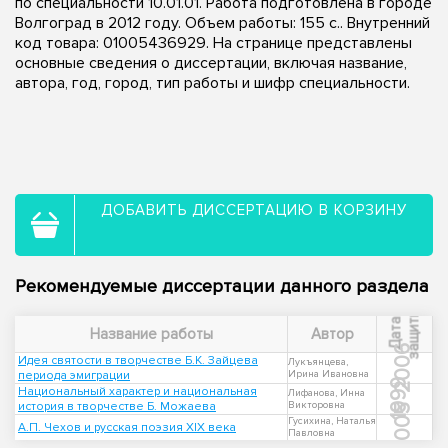
по специальности 10.01.01. Работа подготовлена в городе
Волгоград в 2012 году. Объем работы: 155 с.. Внутренний
код товара: 01005436929. На странице представлены
основные сведения о диссертации, включая название,
автора, год, город, тип работы и шифр специальности.
ДОБАВИТЬ ДИССЕРТАЦИЮ В КОРЗИНУ
Рекомендуемые диссертации данного раздела
ы
Д
а
т
а
з
а
щ
и
т
Название работы
Автор
2006
Идея святости в творчестве Б.К. Зайцева
Лукъянцева,
периода эмиграции
Ирина Ивановна
1999
Национальный характер и национальная
Лифанова, Инна
история в творчестве Б. Можаева
Викторовна
2005
Гусихина, Наталья
А.П. Чехов и русская поэзия XIX века
Павловна