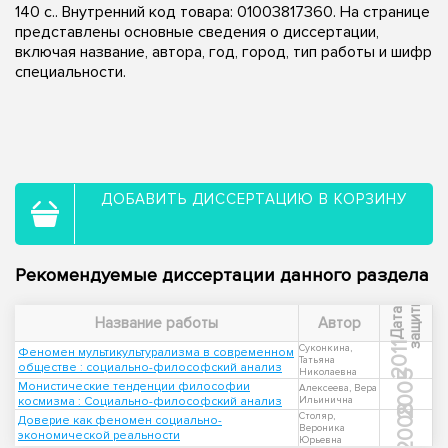
140 с.. Внутренний код товара: 01003817360. На странице
представлены основные сведения о диссертации,
включая название, автора, год, город, тип работы и шифр
специальности.
ДОБАВИТЬ ДИССЕРТАЦИЮ В КОРЗИНУ
Рекомендуемые диссертации данного раздела
ы
Д
а
т
а
з
а
щ
и
т
Название работы
Автор
2011
Суконкина,
Феномен мультикультурализма в современном
Татьяна
обществе : социально-философский анализ
Николаевна
2005
Монистические тенденции философии
Алексеева, Вера
космизма : Социально-философский анализ
Ильинична
2008
Столяр,
Доверие как феномен социально-
Вероника
экономической реальности
Юрьевна