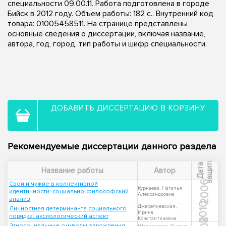
специальности 09.00.11. Работа подготовлена в городе
Бийск в 2012 году. Объем работы: 182 с.. Внутренний код
товара: 01005458511. На странице представлены
основные сведения о диссертации, включая название,
автора, год, город, тип работы и шифр специальности.
ДОБАВИТЬ ДИССЕРТАЦИЮ В КОРЗИНУ
Рекомендуемые диссертации данного раздела
ы
Д
а
т
а
з
а
щ
и
т
Название работы
Автор
2006
Свои и чужие в коллективной
Курнаева, Наталья
идентичности: социально-философский
Александровна
анализ
2010
Джерелиевская,
Личностная детерминанта социального
Ирина
порядка: аксиологический аспект
Константиновна
Этносоциальные символы зарождения