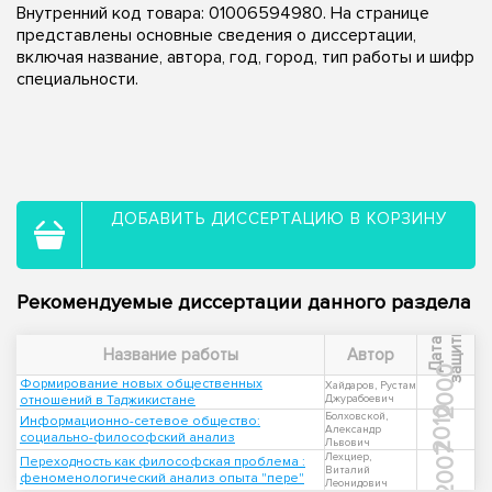
Внутренний код товара: 01006594980. На странице
представлены основные сведения о диссертации,
включая название, автора, год, город, тип работы и шифр
специальности.
ДОБАВИТЬ ДИССЕРТАЦИЮ В КОРЗИНУ
Рекомендуемые диссертации данного раздела
ы
Д
а
т
а
з
а
щ
и
т
Название работы
Автор
2000
Формирование новых общественных
Хайдаров, Рустам
отношений в Таджикистане
Джурабоевич
2010
Болховской,
Информационно-сетевое общество:
Александр
социально-философский анализ
Львович
2007
Лехциер,
Переходность как философская проблема :
Виталий
феноменологический анализ опыта "пере"
Леонидович