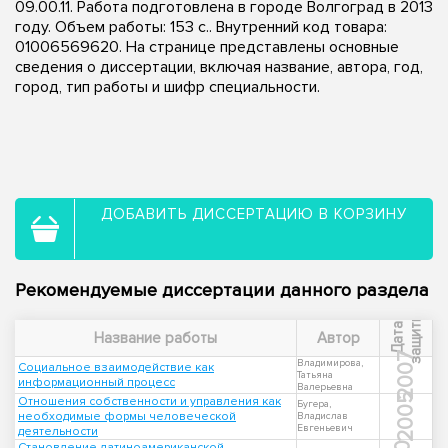
09.00.11. Работа подготовлена в городе Волгоград в 2013
году. Объем работы: 153 с.. Внутренний код товара:
01006569620. На странице представлены основные
сведения о диссертации, включая название, автора, год,
город, тип работы и шифр специальности.
ДОБАВИТЬ ДИССЕРТАЦИЮ В КОРЗИНУ
Рекомендуемые диссертации данного раздела
ы
Д
а
т
а
з
а
щ
и
т
Название работы
Автор
2007
Владимирова,
Социальное взаимодействие как
Татьяна
информационный процесс
Валерьевна
2005
Отношения собственности и управления как
Бугера,
необходимые формы человеческой
Владислав
Евгеньевич
деятельности
Становление латиноамериканской