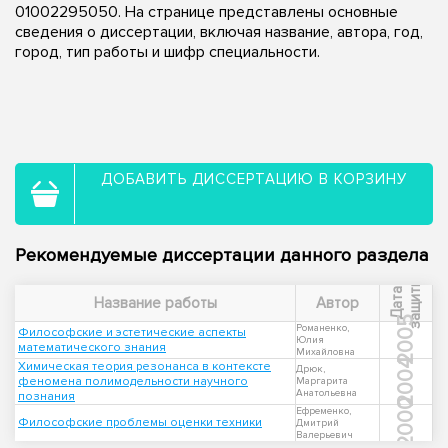
01002295050. На странице представлены основные
сведения о диссертации, включая название, автора, год,
город, тип работы и шифр специальности.
ДОБАВИТЬ ДИССЕРТАЦИЮ В КОРЗИНУ
Рекомендуемые диссертации данного раздела
ы
Д
а
т
а
з
а
щ
и
т
Название работы
Автор
2005
Романенко,
Философские и эстетические аспекты
Юлия
математического знания
Михайловна
2004
Химическая теория резонанса в контексте
Дрюк,
феномена полимодельности научного
Маргарита
Анатольевна
познания
2000
Ефременко,
Философские проблемы оценки техники
Дмитрий
Валерьевич