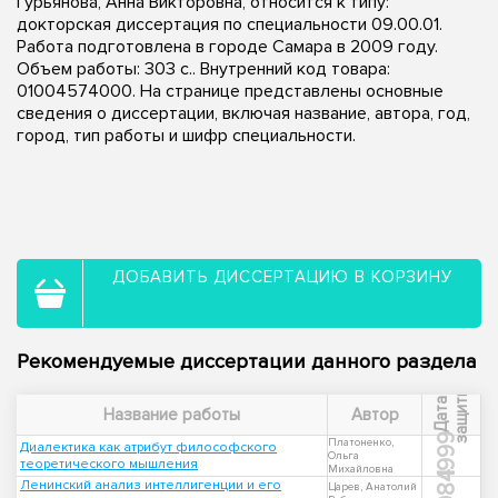
Гурьянова, Анна Викторовна, относится к типу:
докторская диссертация по специальности 09.00.01.
Работа подготовлена в городе Самара в 2009 году.
Объем работы: 303 с.. Внутренний код товара:
01004574000. На странице представлены основные
сведения о диссертации, включая название, автора, год,
город, тип работы и шифр специальности.
ДОБАВИТЬ ДИССЕРТАЦИЮ В КОРЗИНУ
Рекомендуемые диссертации данного раздела
ы
Д
а
т
а
з
а
щ
и
т
Название работы
Автор
1999
Платоненко,
Диалектика как атрибут философского
Ольга
теоретического мышления
Михайловна
1984
Ленинский анализ интеллигенции и его
Царев, Анатолий