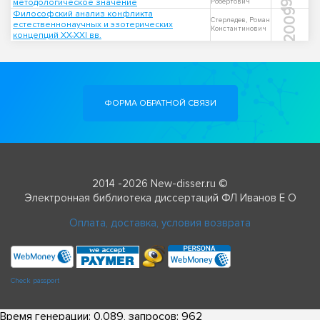
методологическое значение
Робертович
2009
Философский анализ конфликта
Стерледев, Роман
естественнонаучных и эзотерических
Константинович
концепций XX-XXI вв.
ФОРМА ОБРАТНОЙ СВЯЗИ
2014 -2026 New-disser.ru ©
Электронная библиотека диссертаций ФЛ Иванов Е О
Оплата, доставка, условия возврата
Check passport
Время генерации: 0.089, запросов: 962