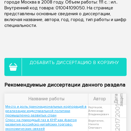
городе Москва в 2008 году. Объем работы: 111 с. : ил..
Внутренний код товара: 01004109050. На странице
представлены основные сведения о диссертации,
включая название, автора, год, город, тип работы и шифр
специальности.
ДОБАВИТЬ ДИССЕРТАЦИЮ В КОРЗИНУ
Рекомендуемые диссертации данного раздела
ы
Д
а
т
а
з
а
щ
и
т
Название работы
Автор
Место и роль транснациональных корпораций в
2001
Карташов,
реализации индустриальной политики
Александр
Владимирович
промышленно развитых стран
Спрос на природный газ в КНР как фактор
2017
Воротилин,
развития российско-китайских торгово-
Никита
Олегович
экономических связей