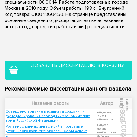
специальности 08.00.14. Работа подготовлена в городе
Москва в 2010 году. Объем работы: 198 с.. Внутренний
код товара: 01004860450. На странице представлены
основные сведения о диссертации, включая название,
автора, год, город, тип работы и шифр специальности.
ДОБАВИТЬ ДИССЕРТАЦИЮ В КОРЗИНУ
Рекомендуемые диссертации данного раздела
ы
Д
а
т
а
з
а
щ
и
т
Название работы
Автор
Совершенствование механизма создания и
1998
Айгумова,
функционирования свободных экономических
Таибат
Айгумовна
зон в Российской Федерации
2000
Юнусов,
Роль иностранных инвестиций в программе
Ленар
устойчивого развития: экологический аспект
Альбертович
Дубнова,