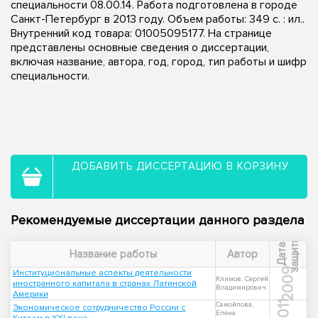
специальности 08.00.14. Работа подготовлена в городе
Санкт-Петербург в 2013 году. Объем работы: 349 с. : ил..
Внутренний код товара: 01005095177. На странице
представлены основные сведения о диссертации,
включая название, автора, год, город, тип работы и шифр
специальности.
ДОБАВИТЬ ДИССЕРТАЦИЮ В КОРЗИНУ
Рекомендуемые диссертации данного раздела
ы
Д
а
т
а
з
а
щ
и
т
Название работы
Автор
2009
Институциональные аспекты деятельности
Климов, Сергей
иностранного капитала в странах Латинской
Владимирович
Америки
2011
Самойлова,
Экономическое сотрудничество России с
Елена