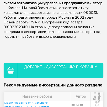
систем автоматизации управления предприятием
», автор
— Комлев, Николай Васильевич, относится к типу:
кандидатская диссертация по специальности 08.00.13.
Работа подготовлена в городе Москва в 2002 году.
Объем работы: 194 с.. Внутренний код товара:
01002302340. На странице представлены основные
сведения о диссертации, включая название, автора, год,
город, тип работы и шифр специальности.
ДОБАВИТЬ ДИССЕРТАЦИЮ В КОРЗИНУ
Рекомендуемые диссертации данного раздела
ы
Д
а
т
а
з
а
щ
и
т
Название работы
Автор
2008
Моделирование оптимального
Пономарев,
экономического роста с учетом