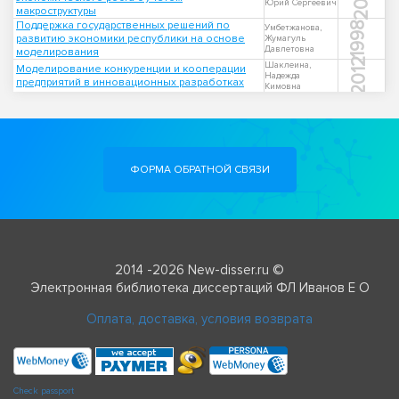
Юрий Сергеевич
макроструктуры
Поддержка государственных решений по
1998
Умбетжанова,
развитию экономики республики на основе
Жумагуль
Давлетовна
моделирования
2012
Шаклеина,
Моделирование конкуренции и кооперации
Надежда
предприятий в инновационных разработках
Кимовна
ФОРМА ОБРАТНОЙ СВЯЗИ
2014 -2026 New-disser.ru ©
Электронная библиотека диссертаций ФЛ Иванов Е О
Оплата, доставка, условия возврата
Check passport