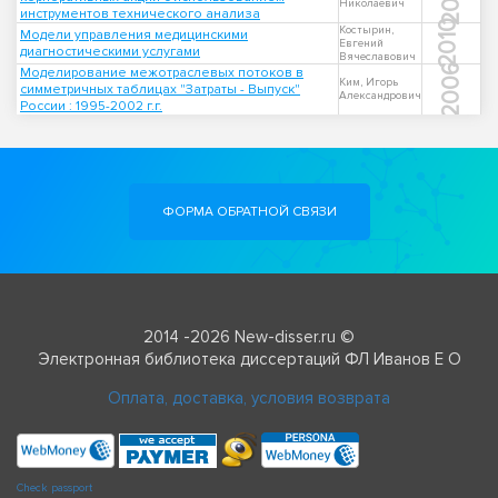
Николаевич
инструментов технического анализа
2010
Костырин,
Модели управления медицинскими
Евгений
диагностическими услугами
Вячеславович
2006
Моделирование межотраслевых потоков в
Ким, Игорь
симметричных таблицах "Затраты - Выпуск"
Александрович
России : 1995-2002 г.г.
ФОРМА ОБРАТНОЙ СВЯЗИ
2014 -2026 New-disser.ru ©
Электронная библиотека диссертаций ФЛ Иванов Е О
Оплата, доставка, условия возврата
Check passport