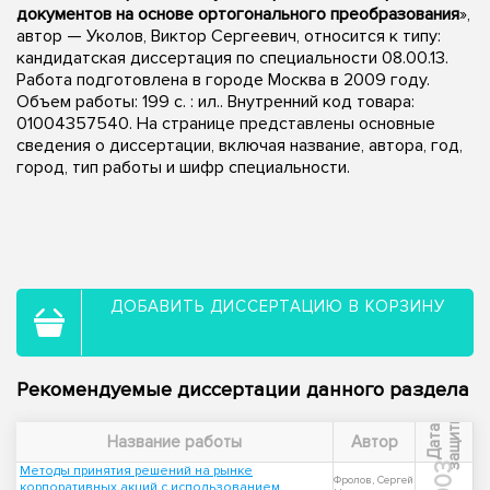
документов на основе ортогонального преобразования
»,
автор — Уколов, Виктор Сергеевич, относится к типу:
кандидатская диссертация по специальности 08.00.13.
Работа подготовлена в городе Москва в 2009 году.
Объем работы: 199 с. : ил.. Внутренний код товара:
01004357540. На странице представлены основные
сведения о диссертации, включая название, автора, год,
город, тип работы и шифр специальности.
ДОБАВИТЬ ДИССЕРТАЦИЮ В КОРЗИНУ
Рекомендуемые диссертации данного раздела
ы
Д
а
т
а
з
а
щ
и
т
Название работы
Автор
2003
Методы принятия решений на рынке
Фролов, Сергей
корпоративных акций с использованием