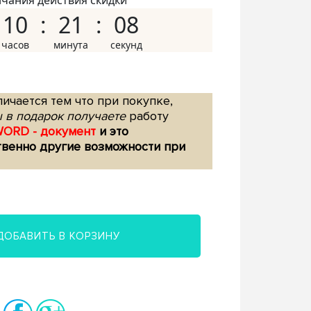
нчания действия скидки
10
21
07
ичается тем что при покупке,
 в подарок получаете
работу
WORD - документ
и это
твенно другие возможности при
ДОБАВИТЬ В КОРЗИНУ