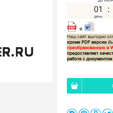
до око
01
+
Наш сайт выгодно отл
кроме PDF версии
Вы
преобразованную в 
предоставляет качес
работе с документом