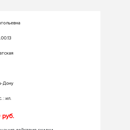
атольевна
.00.13
атская
а-Дону
. : ил.
 руб.