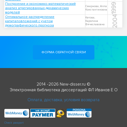
Построение и экономико-математический
1999
Смирнова, Алла
анализ агрегированных динамических
Константиновна
моделей
2004
Оптимальное распределение
Кетова,
капиталовложений с учетом
Каролина
Вячеславовна
демографического прогноза
ФОРМА ОБРАТНОЙ СВЯЗИ
2014 -2026 New-disser.ru ©
Электронная библиотека диссертаций ФЛ Иванов Е О
Оплата, доставка, условия возврата
Check passport