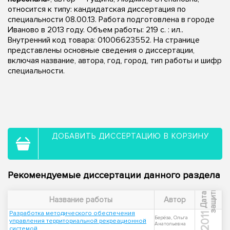
относится к типу: кандидатская диссертация по
специальности 08.00.13. Работа подготовлена в городе
Иваново в 2013 году. Объем работы: 219 с. : ил..
Внутренний код товара: 01006623552. На странице
представлены основные сведения о диссертации,
включая название, автора, год, город, тип работы и шифр
специальности.
ДОБАВИТЬ ДИССЕРТАЦИЮ В КОРЗИНУ
Рекомендуемые диссертации данного раздела
ы
Д
а
т
а
з
а
щ
и
т
Название работы
Автор
Разработка методического обеспечения
2011
Берёза, Ольга
управления территориальной рекреационной
Анатольевна
системой