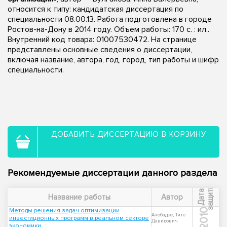
относится к типу: кандидатская диссертация по
специальности 08.00.13. Работа подготовлена в городе
Ростов-на-Дону в 2014 году. Объем работы: 170 с. : ил..
Внутренний код товара: 01007530472. На странице
представлены основные сведения о диссертации,
включая название, автора, год, город, тип работы и шифр
специальности.
ДОБАВИТЬ ДИССЕРТАЦИЮ В КОРЗИНУ
Рекомендуемые диссертации данного раздела
ы
Д
а
т
а
з
а
щ
и
т
Название работы
Автор
Методы решения задач оптимизации
2010
Ахобадзе, Тите
инвестиционных программ в реальном секторе
Давидович
экономики