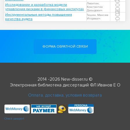
2000
Левитин,
Исследование и разработка модели
Константин
управления рисками в финансовых институтах
Давыдович
2002
Инструментальные методы повышения
Тишин, Максим
качества аудита
Игоревич
ФОРМА ОБРАТНОЙ СВЯЗИ
2014 -2026 New-disser.ru ©
Электронная библиотека диссертаций ФЛ Иванов Е О
Оплата, доставка, условия возврата
Check passport