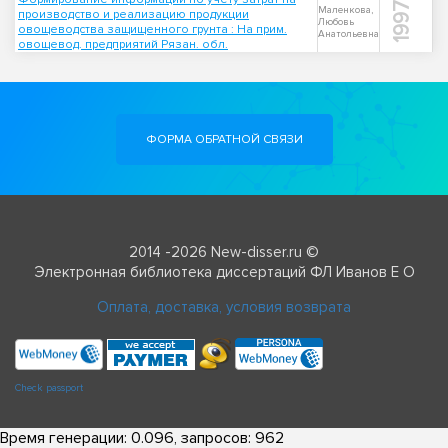
1997
Маленкова,
производство и реализацию продукции
Любовь
овощеводства защищенного грунта : На прим.
Анатольевна
овощевод. предприятий Рязан. обл.
ФОРМА ОБРАТНОЙ СВЯЗИ
2014 -2026 New-disser.ru ©
Электронная библиотека диссертаций ФЛ Иванов Е О
Оплата, доставка, условия возврата
Check passport
Время генерации: 0.096, запросов: 962