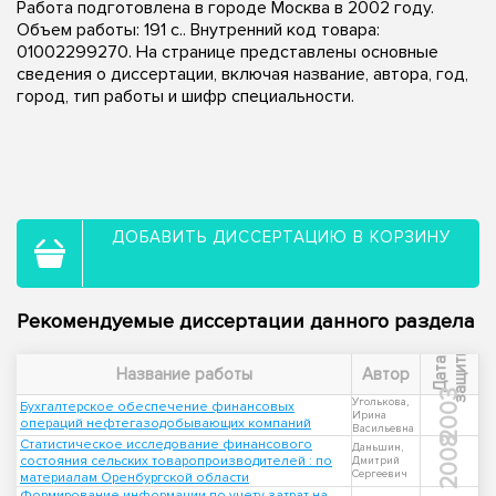
Работа подготовлена в городе Москва в 2002 году.
Объем работы: 191 с.. Внутренний код товара:
01002299270. На странице представлены основные
сведения о диссертации, включая название, автора, год,
город, тип работы и шифр специальности.
ДОБАВИТЬ ДИССЕРТАЦИЮ В КОРЗИНУ
Рекомендуемые диссертации данного раздела
ы
Д
а
т
а
з
а
щ
и
т
Название работы
Автор
2003
Уголькова,
Бухгалтерское обеспечение финансовых
Ирина
операций нефтегазодобывающих компаний
Васильевна
2008
Статистическое исследование финансового
Даньшин,
состояния сельских товаропроизводителей : по
Дмитрий
Сергеевич
материалам Оренбургской области
Формирование информации по учету затрат на