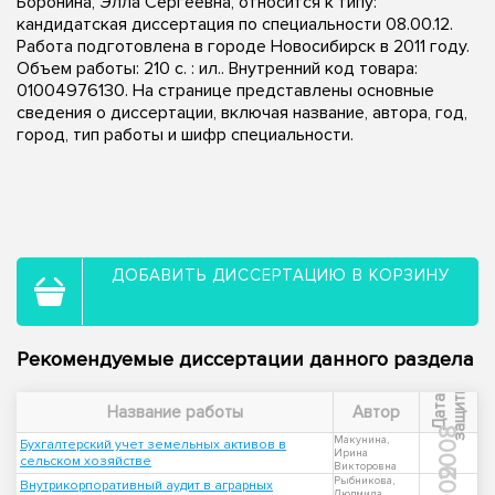
Боронина, Элла Сергеевна, относится к типу:
кандидатская диссертация по специальности 08.00.12.
Работа подготовлена в городе Новосибирск в 2011 году.
Объем работы: 210 с. : ил.. Внутренний код товара:
01004976130. На странице представлены основные
сведения о диссертации, включая название, автора, год,
город, тип работы и шифр специальности.
ДОБАВИТЬ ДИССЕРТАЦИЮ В КОРЗИНУ
Рекомендуемые диссертации данного раздела
ы
Д
а
т
а
з
а
щ
и
т
Название работы
Автор
2008
Макунина,
Бухгалтерский учет земельных активов в
Ирина
сельском хозяйстве
Викторовна
2009
Рыбникова,
Внутрикорпоративный аудит в аграрных
Людмила