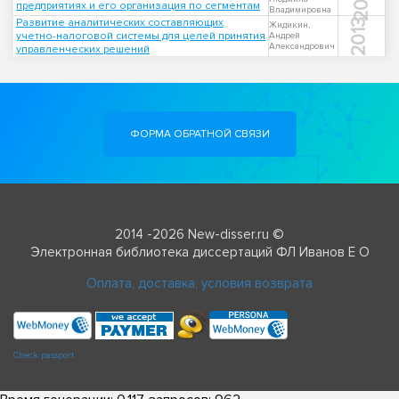
предприятиях и его организация по сегментам
Владимировна
Развитие аналитических составляющих
2013
Жидикин,
учетно-налоговой системы для целей принятия
Андрей
Александрович
управленческих решений
ФОРМА ОБРАТНОЙ СВЯЗИ
2014 -2026 New-disser.ru ©
Электронная библиотека диссертаций ФЛ Иванов Е О
Оплата, доставка, условия возврата
Check passport