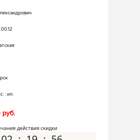
Александрович
.00.12
атская
рск
с. : ил.
 руб.
нчания действия скидки
02
19
55