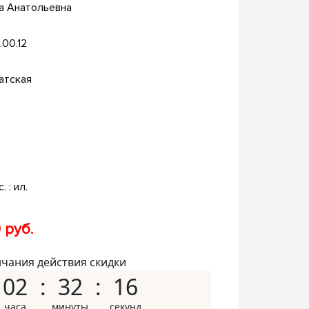
а Анатольевна
.00.12
атская
. : ил.
 руб.
нчания действия скидки
02
32
15