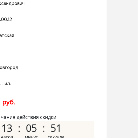
ксандрович
.00.12
атская
овгород
. : ил.
 руб.
нчания действия скидки
13
05
50