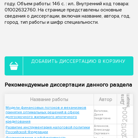
году. Объем работы: 146 с. : ил.. Внутренний код товара:
01002632760. На странице представлены основные
сведения о диссертации, включая название, автора, год,
город, тип работы и шифр специальности.
ДОБАВИТЬ ДИССЕРТАЦИЮ В КОРЗИНУ
Рекомендуемые диссертации данного раздела
ы
Д
а
т
а
з
а
щ
и
т
Название работы
Автор
Модели финансовых потоков и механизмов
2004
Вагапова,
принятия оптимальных решений в сфере
Дания
долгосрочного жилищного ипотечного
Завдатовна
кредитования
2013
Алеников,
Развитие инструментария налоговой политики
Александр
Российской Федерации
Сергеевич
Формирование и эффективность